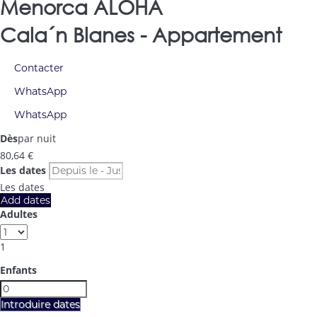
Menorca ALOHA
Cala´n Blanes -
Appartement
Contacter
WhatsApp
WhatsApp
Dès
par nuit
80,
64 €
Les dates
Les dates
Add dates
Adultes
1
Enfants
Introduire dates