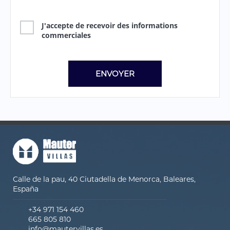
J'accepte de recevoir des informations
commerciales
Calle de la pau, 40 Ciutadella de Menorca, Baleares,
España
+34 971 154 460
665 805 810
info@mautervillas.es