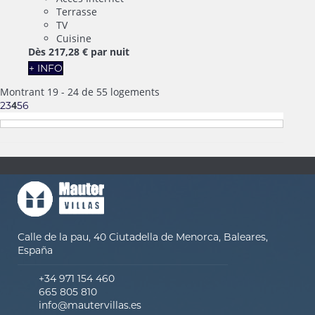
Terrasse
TV
Cuisine
Dès
217,
28 €
par nuit
+ INFO
Montrant 19 - 24 de 55 logements
4
2
3
5
6
Calle de la pau, 40 Ciutadella de Menorca, Baleares,
España
+34 971 154 460
665 805 810
info@mautervillas.es