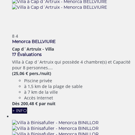
8
4
Menorca BELLVIURE
Cap d´Artruix -
Villa
17 Évaluations
Villa à Cap d´Artruix qui possède 4 chambre(s) et Capacité
pour 8 personnes....
(25,06 € pers./nuit)
Piscine privée
à 1,5 km de la plage de sable
à 7 km de la ville
Accès Internet
Dès
200,
48 €
par nuit
+ INFO