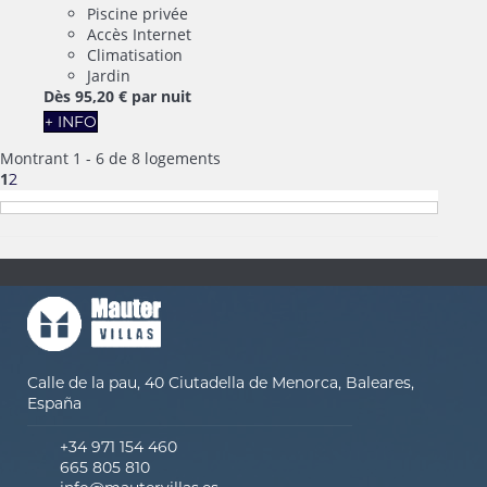
Piscine privée
Accès Internet
Climatisation
Jardin
Dès
95,
20 €
par nuit
+ INFO
Montrant 1 - 6 de 8 logements
1
2
Calle de la pau, 40 Ciutadella de Menorca, Baleares,
España
+34 971 154 460
665 805 810